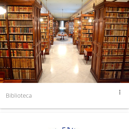
more_vert
Biblioteca