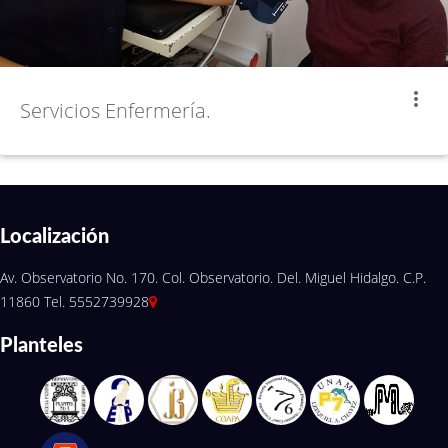
more_vert
Servicios Enfermería.
Localización
Av. Observatorio No. 170. Col. Observatorio. Del. Miguel Hidalgo. C.P.
11860 Tel. 5552739928
Planteles