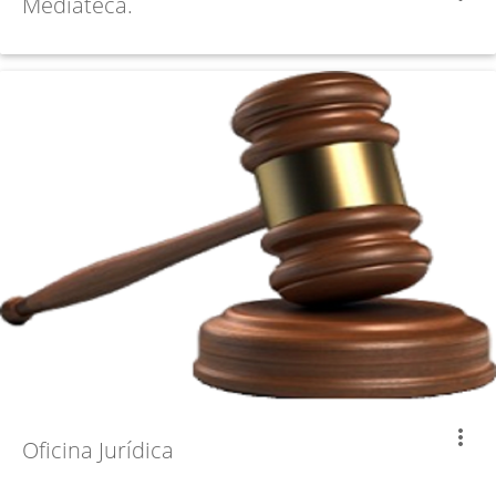
Mediateca.
more_vert
Oficina Jurídica